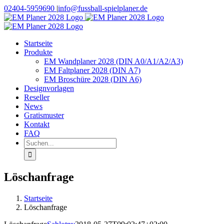
Zum
02404-5959690
|
info@fussball-spielplaner.de
Inhalt
Facebook
E-
springen
Mail
Startseite
Produkte
EM Wandplaner 2028 (DIN A0/A1/A2/A3)
EM Faltplaner 2028 (DIN A7)
EM Broschüre 2028 (DIN A6)
Designvorlagen
Reseller
News
Gratismuster
Kontakt
FAQ
Suche
nach:
Löschanfrage
Startseite
Löschanfrage